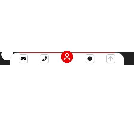
Cookie-Einstellungen
PTG Professional
Kundenservice
Travel GmbH
Über PTG
PTG zählt mit über 55
FAQ
Mitarbeitern und mehr
Kontakt
als 15 Jahren Erfahrung
Reiseversicherung
zu den größten
Corona Infos
unabhängigen
Kundenprofil
Reisebüros
Deutschlands. Gerne